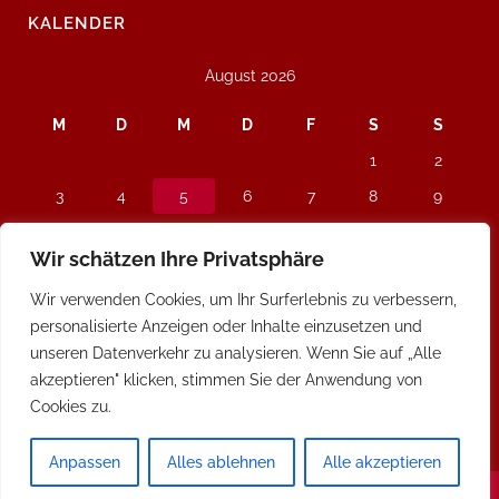
KALENDER
August 2026
M
D
M
D
F
S
S
1
2
3
4
5
6
7
8
9
10
11
12
13
14
15
16
Wir schätzen Ihre Privatsphäre
17
18
19
20
21
22
23
Wir verwenden Cookies, um Ihr Surferlebnis zu verbessern,
24
25
26
27
28
29
30
personalisierte Anzeigen oder Inhalte einzusetzen und
31
unseren Datenverkehr zu analysieren. Wenn Sie auf „Alle
« Jan.
akzeptieren" klicken, stimmen Sie der Anwendung von
Cookies zu.
Anpassen
Alles ablehnen
Alle akzeptieren
© Copyright LUMOMED 2016