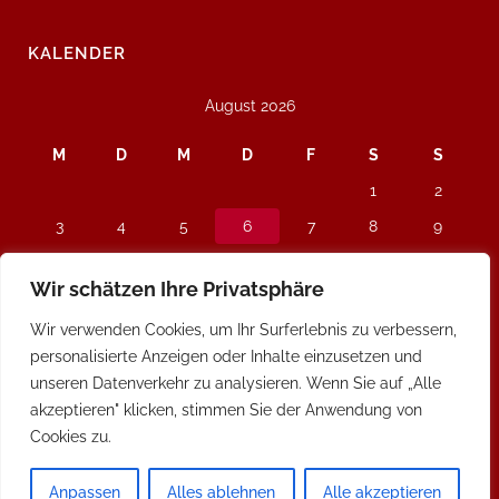
KALENDER
August 2026
M
D
M
D
F
S
S
1
2
3
4
5
6
7
8
9
10
11
12
13
14
15
16
Wir schätzen Ihre Privatsphäre
17
18
19
20
21
22
23
Wir verwenden Cookies, um Ihr Surferlebnis zu verbessern,
24
25
26
27
28
29
30
personalisierte Anzeigen oder Inhalte einzusetzen und
31
unseren Datenverkehr zu analysieren. Wenn Sie auf „Alle
« Jan.
akzeptieren" klicken, stimmen Sie der Anwendung von
Cookies zu.
Anpassen
Alles ablehnen
Alle akzeptieren