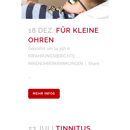
18 DEZ.
FÜR KLEINE
OHREN
Gepostet um 14:35h
in
ERFAHRUNGSBERICHTE
,
INNENOHRERKRANKUNGEN
Share
...
MEHR INFOS
23 JULI
TINNITUS