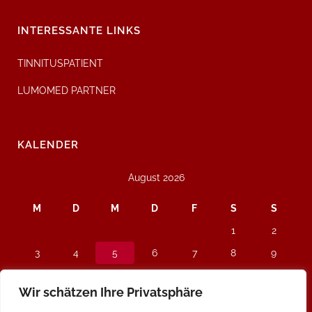
INTERESSANTE LINKS
TINNITUSPATIENT
LUMOMED PARTNER
KALENDER
August 2026
M
D
M
D
F
S
S
1
2
3
4
5
6
7
8
9
10
11
12
13
14
15
16
Wir schätzen Ihre Privatsphäre
17
18
19
20
21
22
23