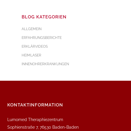
BLOG KATEGORIEN
ALLGEMEIN
ERFAHRUNGSBERICHTE
ERKLÄRVIDEOS
HEIMLASER
INNENOHRERKRANKUNGEN
KONTAKTINFORMATION
Lumomed Theraphiezentrum
Sophienstraße 7, 76530 Baden-Baden